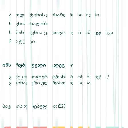
პროლაქტინის განსაზღვრა სისხლში
ნაცხის ანალიზი:
საშოს ნაცხის ციტოლოგიური გამოკვლევა
Pap ტესტი
ინსტრუმენტული კვლევები:
გინეკოლოგიური ტრანსაბდომინალური /
ვაგინალური ულტრასონოგრაფია
პაკეტის ღირებულება: ₾295