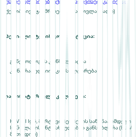
შესახებ
კლინიკები
ექიმები
სერვისები
კარიერა
სქესობრივი ჯანმრთელობის მოვლა (ქალი)
სპეციალისტების კონსულტაცია:
გინეკოლოგის კონსულტაცია
კონტრაცეფციის კონსულტირება
ლაბორატორიული კვლევები:
HSV I/II IgG, მარტივი ჰერპესის საწინააღმდეგო
Ig G კლასის ანტისხეულების განსაზღვრა (ELISA
მეთოდით)