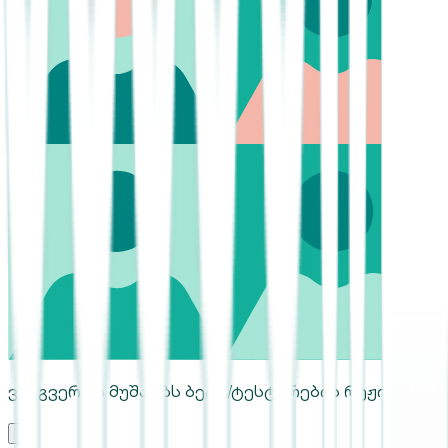
ვებგვერდი მუშაობს ბეტა/ტესტირების რეჟიმში.