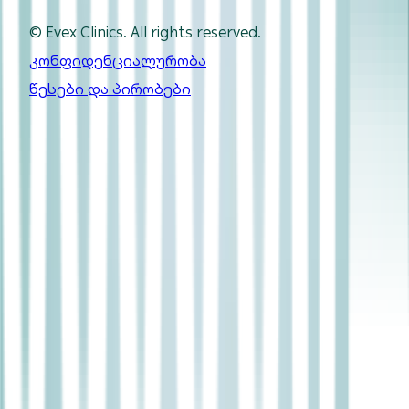
© Evex Clinics. All rights reserved.
კონფიდენციალურობა
წესები და პირობები