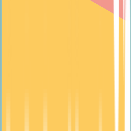
შესახებ
კლინიკები
ექიმები
სერვისები
კარიერა
ირინა სვიანაძე
პულმონოლოგი
გამოცდილება: ექიმად მუშაობს 2005 წლიდან.
წევრობა: საქართველოს რესპირაციული
ასოციაციის წევრი
დაჯავშნე ვიზიტი