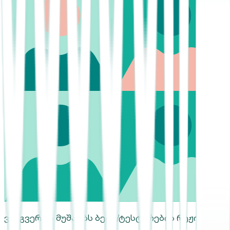
ვებგვერდი მუშაობს ბეტა/ტესტირების რეჟიმში.